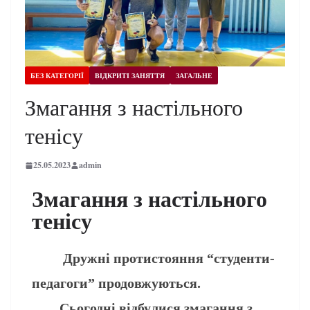
БЕЗ КАТЕГОРІЇ
ВІДКРИТІ ЗАНЯТТЯ
ЗАГАЛЬНЕ
Змагання з настільного
тенісу
25.05.2023
admin
Змагання з настільного
тенісу
Дружні протистояння “студенти-
педагоги” продовжуються.
Сьогодні відбулися змагання з