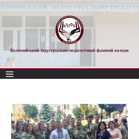
Коломийський індустріально-педагогічний фаховий коледж