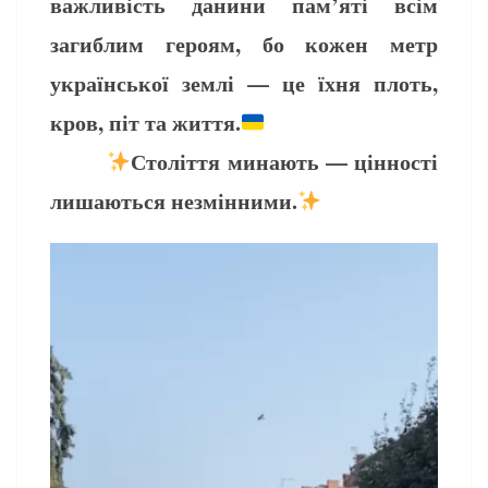
важливість данини пам’яті всім
загиблим героям, бо кожен метр
української землі — це їхня плоть,
кров, піт та життя.
Століття минають — цінності
лишаються незмінними.