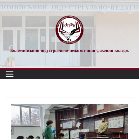
Коломийський індустріально-педагогічний фаховий коледж