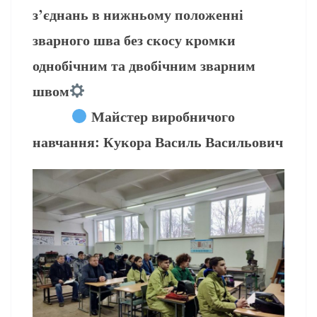
з’єднань в нижньому положенні
зварного шва без скосу кромки
однобічним та двобічним зварним
швом
Майстер виробничого
навчання: Кукора Василь Васильович