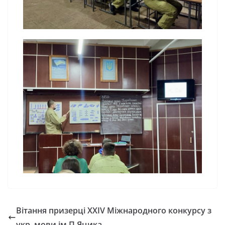
Вітання призерці XXIV Міжнародного конкурсу з
укр. мови ім.П.Яцика