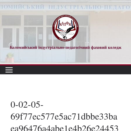
Перейти
до
вмісту
Коломийський індустріально-педагогічний фаховий коледж
0-02-05-
69f77ec577e5ac71dbbe33ba
ea96476a4abe1e4b26e24453