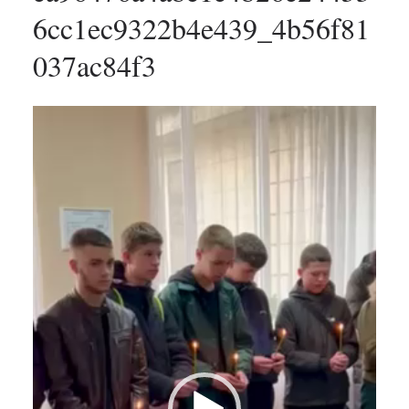
6cc1ec9322b4e439_4b56f81
037ac84f3
Відеопрогравач