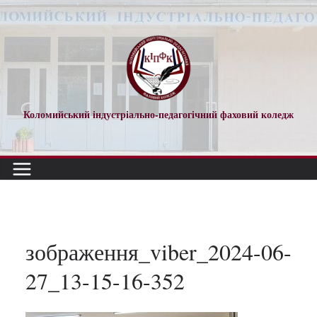
Перейти
до
вмісту
Коломийський індустріально-педагогічний фаховий коледж
зображення_viber_2024-06-
27_13-15-16-352