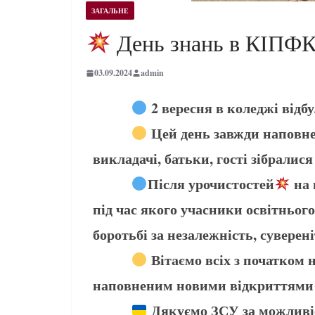
ЗАГАЛЬНЕ
День знань в КІПФ
03.09.2024
admin
2 вересня в коледжі відб
Цей день завжди наповне
викладачі, батьки, гості зібралис
Після урочистостей
на 
під час якого учасники освітньог
боротьбі за незалежність, суверен
Вітаємо всіх з початком 
наповненим новими відкриттями
Дякуємо ЗСУ за можливі