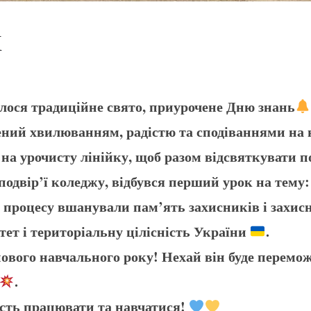
К
улося традиційне свято, приурочене Дню знань
ний хвилюванням, радістю та сподіваннями на 
я на урочисту лінійку, щоб разом відсвяткувати п
подвір’ї коледжу, відбувся перший урок на тему:
о процесу вшанували пам’ять захисників і захис
ітет і територіальну цілісність України
.
нового навчального року! Нехай він буде перемо
.
сть працювати та навчатися!