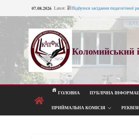
07.08.2026
Latest:
Відбулося засідання педагогічної р
Запрошуємо на навчання!
Запрошуємо на навчання!
ВСТУП 2026
Під шелест лип і мелодію прощаль
Коломийський і
ГОЛОВНА
ПУБЛІЧНА ІНФОРМАЦ
ПРИЙМАЛЬНА КОМІСІЯ
РЕКВІЗ