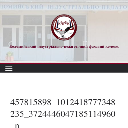
Перейти
до
вмісту
Коломийський індустріально-педагогічний фаховий коледж
457815898_1012418777348
235_3724446047185114960
_n