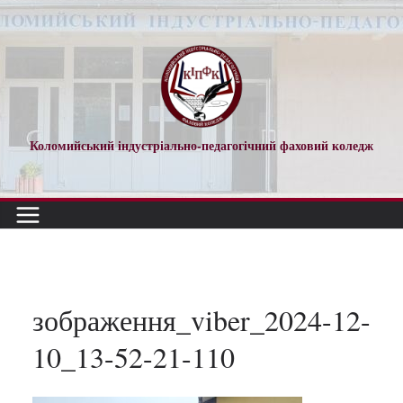
Перейти
до
вмісту
Коломийський індустріально-педагогічний фаховий коледж
зображення_viber_2024-12-
10_13-52-21-110