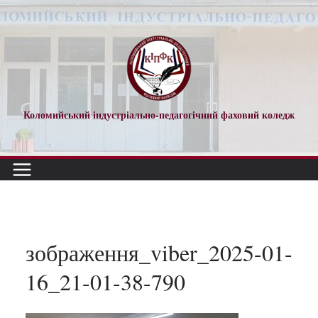
Перейти
до
вмісту
Коломийський індустріально-педагогічний фаховий коледж
зображення_viber_2025-01-
16_21-01-38-790