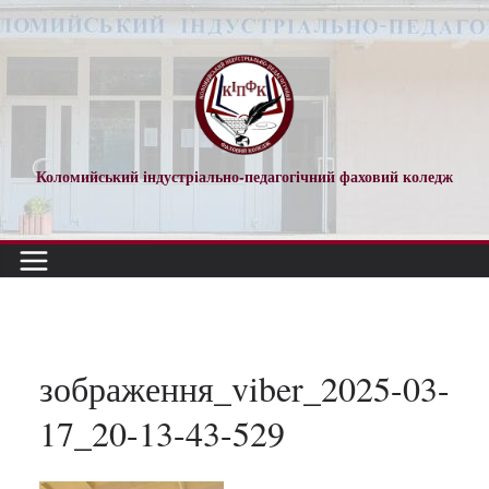
Перейти
до
вмісту
Коломийський індустріально-педагогічний фаховий коледж
зображення_viber_2025-03-
17_20-13-43-529