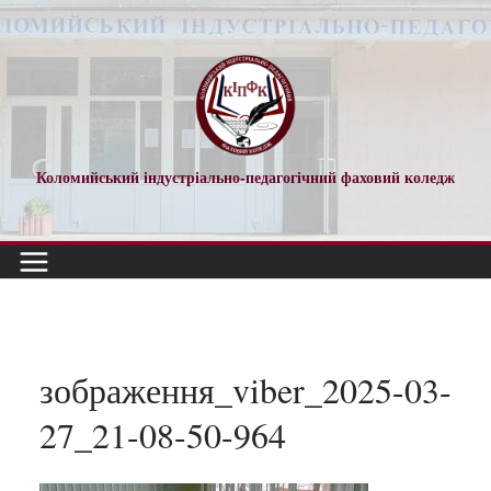
Перейти
до
вмісту
Коломийський індустріально-педагогічний фаховий коледж
зображення_viber_2025-03-
27_21-08-50-964