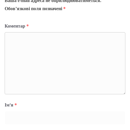
Ваша e-mail адреса не оприлюднюватиметься.
Обов’язкові поля позначені
*
Коментар
*
Ім'я
*