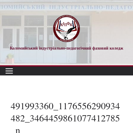
Перейти
до
вмісту
Коломийський індустріально-педагогічний фаховий коледж
491993360_1176556290934
482_3464459861077412785
_n