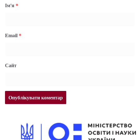
Ім'я
*
Email
*
Сайт