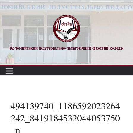
Перейти
до
вмісту
Коломийський індустріально-педагогічний фаховий коледж
494139740_1186592023264
242_8419184532044053750
_n