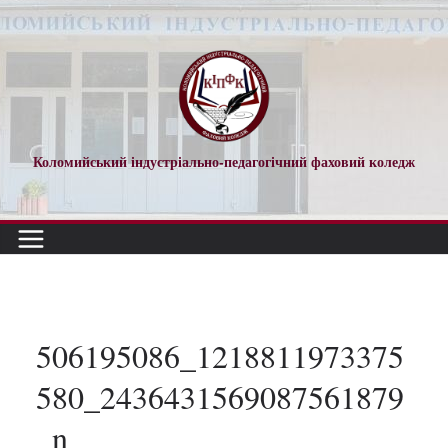
Перейти
до
вмісту
Коломийський індустріально-педагогічний фаховий коледж
506195086_1218811973375
580_2436431569087561879
_n