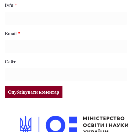
Ім'я
*
Email
*
Сайт