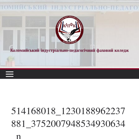
Перейти
до
вмісту
Коломийський індустріально-педагогічний фаховий коледж
514168018_1230188962237
881_3752007948534930634
_n