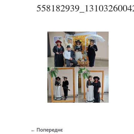
558182939_1310326004
← Попереднє