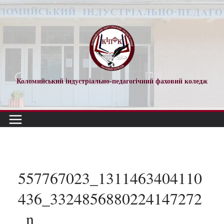
Перейти
до
вмісту
Коломийський індустріально-педагогічний фаховий коледж
557767023_1311463404110
436_3324856880224147272
_n