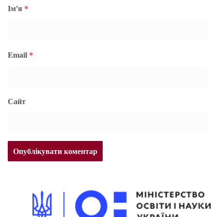
Ім'я
*
Email
*
Сайт