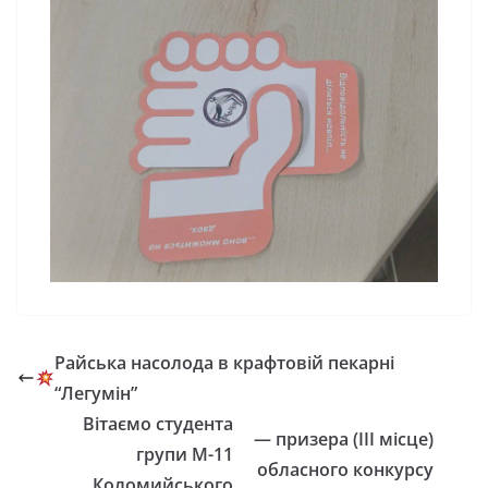
Райська насолода в крафтовій пекарні
“Легумін”
Вітаємо студента
— призера (III місце)
групи М-11
обласного конкурсу
Коломийського