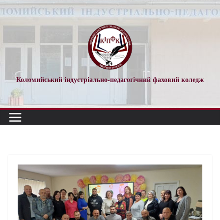
Коломийський індустріально-педагогічний фаховий коледж