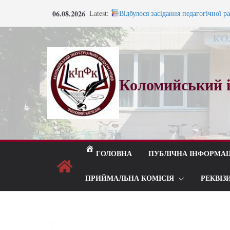
Під шелест лип і мелодію прощаль
06.08.2026
Latest:
Відбулося засідання педагогічної р
Запрошуємо на навчання!
Запрошуємо на навчання!
ВСТУП 2026
Коломийський і
ГОЛОВНА
ПУБЛІЧНА ІНФОРМАЦ
ПРИЙМАЛЬНА КОМІСІЯ
РЕКВІЗ