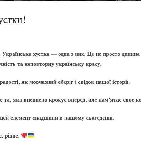
устки!
и. Українська хустка — одна з них. Це не просто данин
чність та неповторну українську красу.
 радості, як мовчазний оберіг і свідок нашої історії.
 та, яка впевнено крокує вперед, але пам’ятає своє к
 цей елемент спадщини в нашому сьогоденні.
є, рідне.