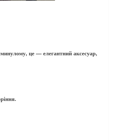
а минулому, це — елегантний аксесуар,
оріння.