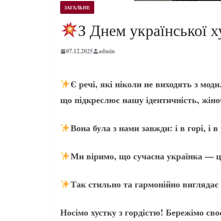
ЗАГАЛЬНЕ
З Днем української х
07.12.2025
admin
Є речі, які ніколи не виходять з мод
що підкреслює нашу ідентичність, жіно
Вона була з нами завжди: і в горі, і в
Ми віримо, що сучасна українка — це
Так стильно та гармонійно виглядає
Носімо хустку з гордістю! Бережімо сво