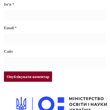
Ім'я
*
Email
*
Сайт