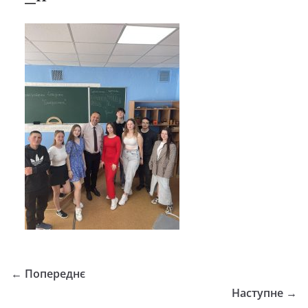
← Попереднє
Наступне →