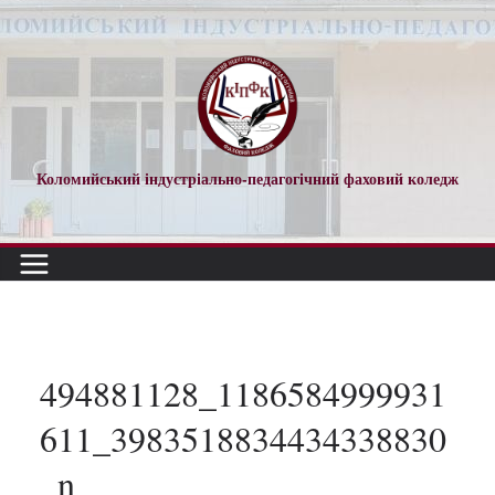
Перейти
до
вмісту
Коломийський індустріально-педагогічний фаховий коледж
494881128_1186584999931
611_3983518834434338830
_n