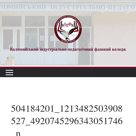
Перейти
до
вмісту
Коломийський індустріально-педагогічний фаховий коледж
504184201_1213482503908
527_4920745296343051746
_n