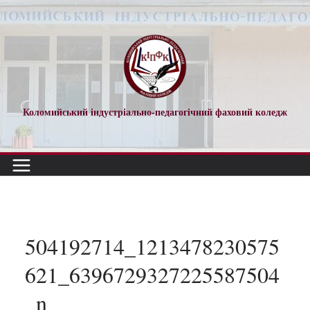
Перейти
до
вмісту
Коломийський індустріально-педагогічний фаховий коледж
504192714_1213478230575
621_6396729327225587504
_n