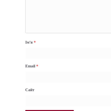
Ім'я
*
Email
*
Сайт