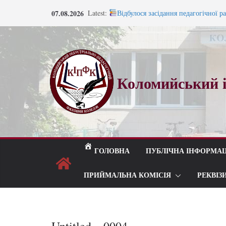
Перейти
07.08.2026
Latest:
Відбулося засідання педагогічної р
до
Запрошуємо на навчання!
Запрошуємо на навчання!
вмісту
ВСТУП 2026
Під шелест лип і мелодію прощаль
Коломийський і
ГОЛОВНА
ПУБЛІЧНА ІНФОРМАЦ
ПРИЙМАЛЬНА КОМІСІЯ
РЕКВІЗ