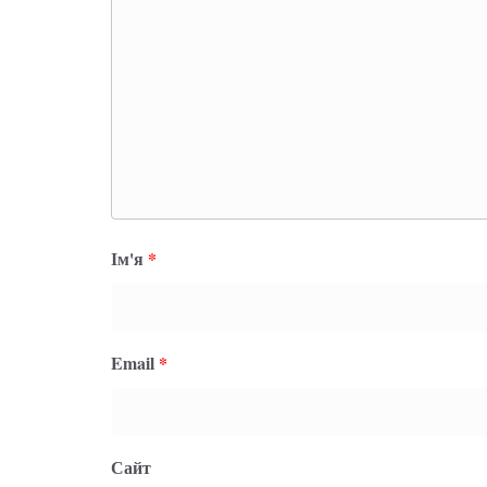
Ім'я
*
Email
*
Сайт