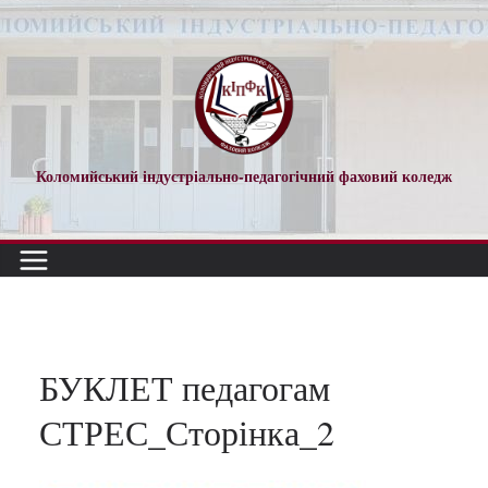
Перейти
до
вмісту
Коломийський індустріально-педагогічний фаховий коледж
БУКЛЕТ педагогам
СТРЕС_Сторінка_2