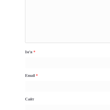
Ім'я
*
Email
*
Сайт