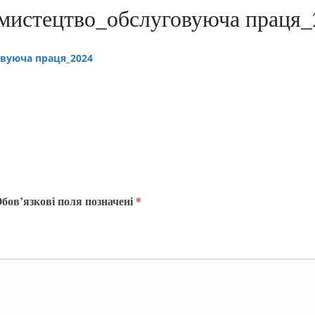
мистецтво_обслуговуюча праця_
вуюча праця_2024
бов’язкові поля позначені
*