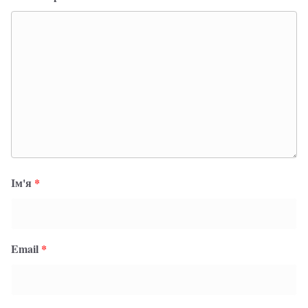
Ім'я
*
Email
*