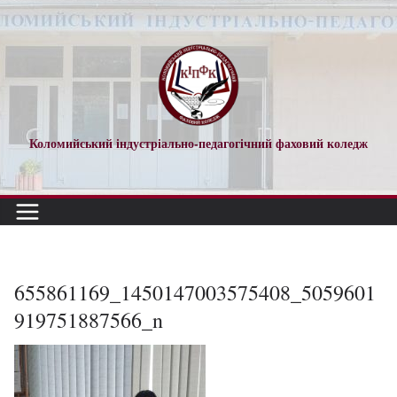
Перейти
до
вмісту
Коломийський індустріально-педагогічний фаховий коледж
655861169_1450147003575408_5059601
919751887566_n