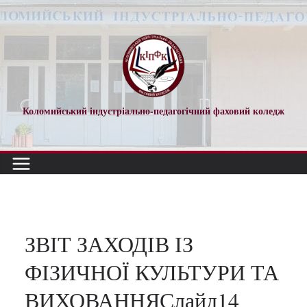
Перейти
до
вмісту
Коломийський індустріально-педагогічний фаховий коледж
ЗВІТ ЗАХОДІВ ІЗ
ФІЗИЧНОЇ КУЛЬТУРИ ТА
ВИХОВАННЯСлайд14