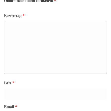
Обов’язкові поля позначені
*
Коментар
*
Ім'я
*
Email
*