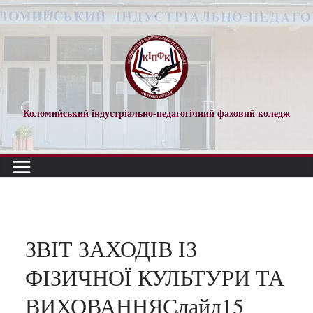
Перейти
до
вмісту
Коломийський індустріально-педагогічний фаховий коледж
ЗВІТ ЗАХОДІВ ІЗ
ФІЗИЧНОЇ КУЛЬТУРИ ТА
ВИХОВАННЯСлайд15