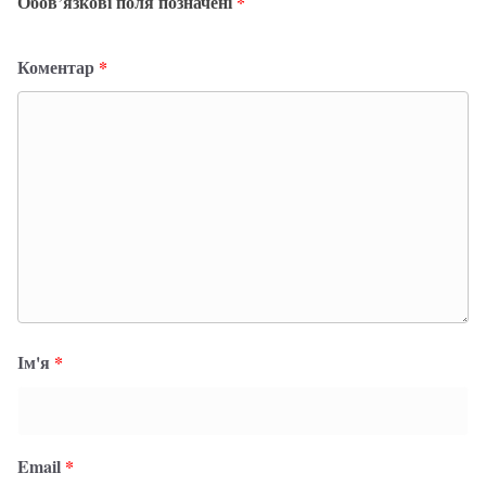
Обов’язкові поля позначені
*
Коментар
*
Ім'я
*
Email
*