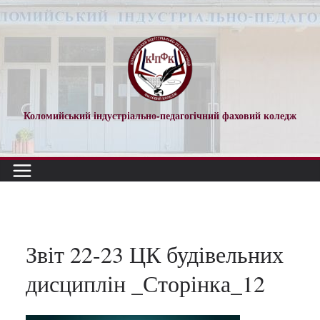
Перейти
до
вмісту
Коломийський індустріально-педагогічний фаховий коледж
Звіт 22-23 ЦК будівельних
дисциплін _Сторінка_12