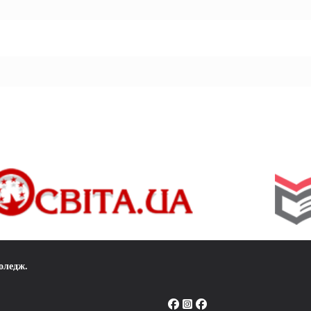
коледж
.