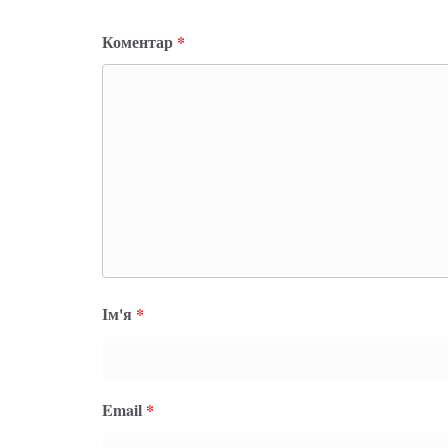
Коментар
*
Ім'я
*
Email
*