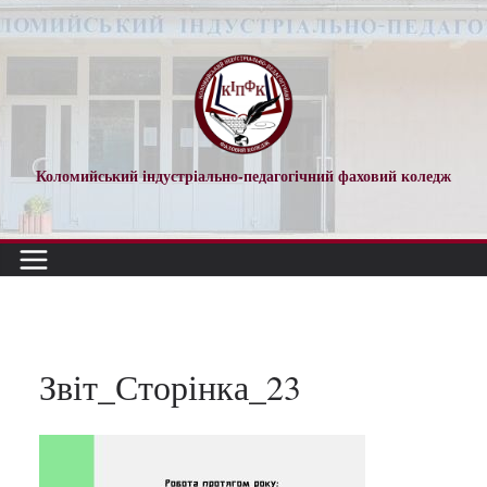
Перейти
до
вмісту
Коломийський індустріально-педагогічний фаховий коледж
Звіт_Сторінка_23