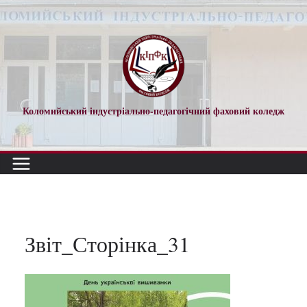
Перейти
до
вмісту
Коломийський індустріально-педагогічний фаховий коледж
Звіт_Сторінка_31