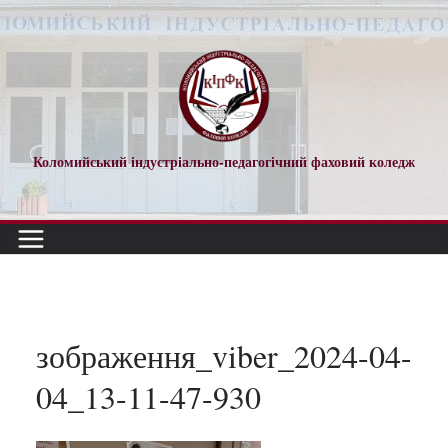
Перейти
до
вмісту
Коломийський індустріально-педагогічний фаховий коледж
зображення_viber_2024-04-
04_13-11-47-930