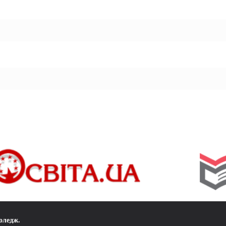
коледж
.