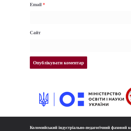
Email
*
Сайт
Коломийський індустріально-педагогічний фаховий 