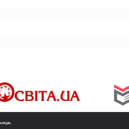
коледж
.