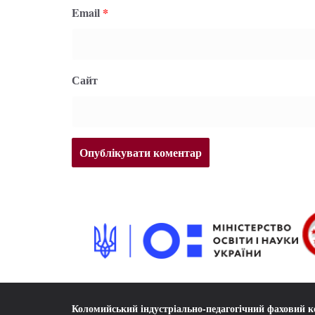
Email
*
Сайт
Коломийський індустріально-педагогічний фаховий 