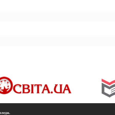
коледж
.