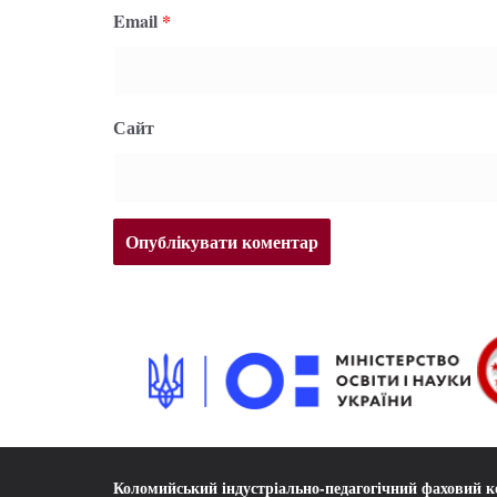
Email
*
Сайт
Коломийський індустріально-педагогічний фаховий 