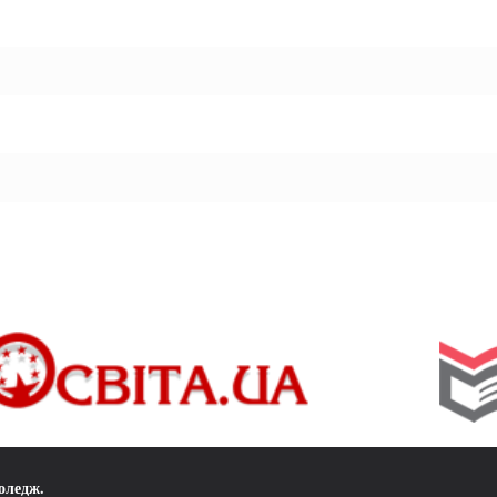
коледж
.