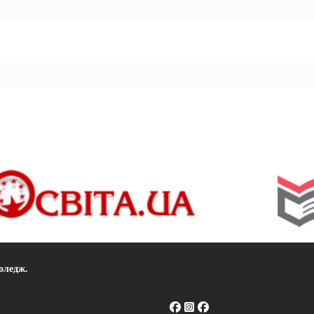
коледж
.