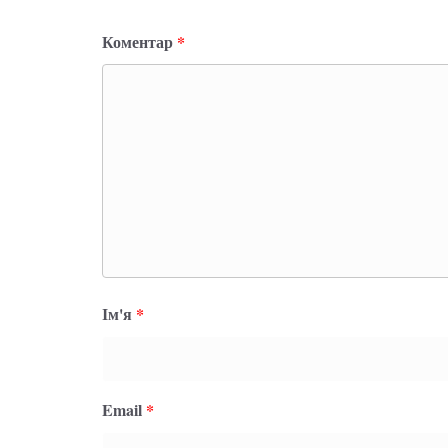
Коментар
*
Ім'я
*
Email
*