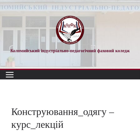
Перейти
до
вмісту
Коломийський індустріально-педагогічний фаховий коледж
Конструювання_одягу –
курс_лекцій