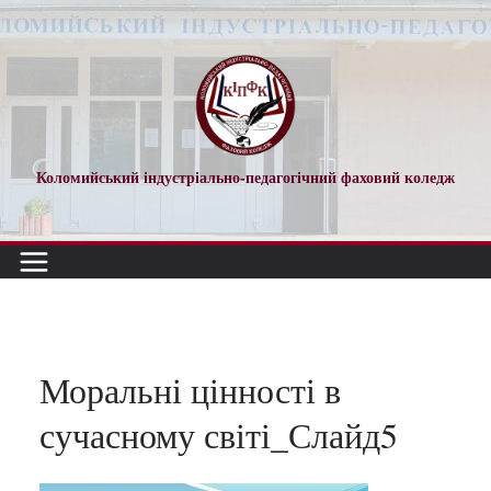
Перейти
до
вмісту
Коломийський індустріально-педагогічний фаховий коледж
Моральні цінності в
сучасному світі_Слайд5