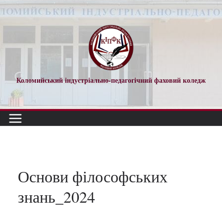
Перейти
до
вмісту
Коломийський індустріально-педагогічний фаховий коледж
Основи філософських
знань_2024