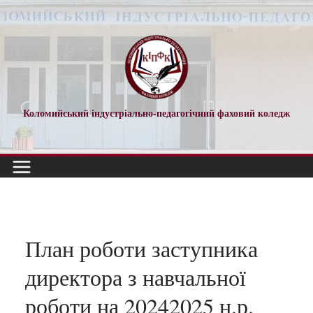
Перейти
до
вмісту
Коломийський індустріально-педагогічний фаховий коледж
План роботи заступника
директора з навчальної
роботи на 20242025 н.р.