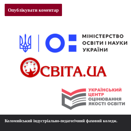
Коломийський індустріально-педагогічний фаховий коледж
.