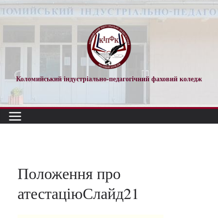
Перейти
до
вмісту
Коломийський індустріально-педагогічний фаховий коледж
Положення про
атестаціюСлайд21