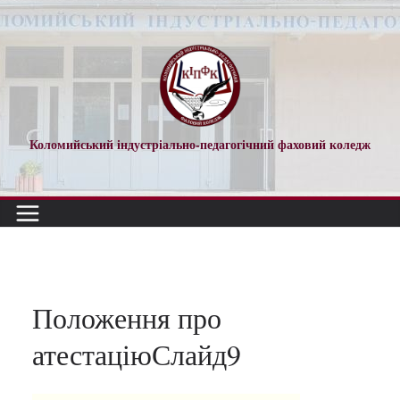
Перейти
до
вмісту
Коломийський індустріально-педагогічний фаховий коледж
Положення про
атестаціюСлайд9