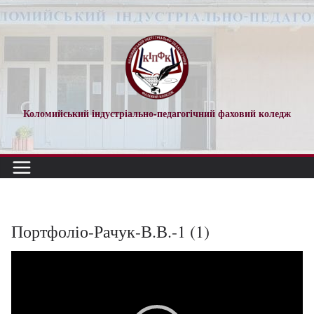
Перейти
до
вмісту
Коломийський індустріально-педагогічний фаховий коледж
Портфоліо-Рачук-В.В.-1 (1)
Відеопрогравач