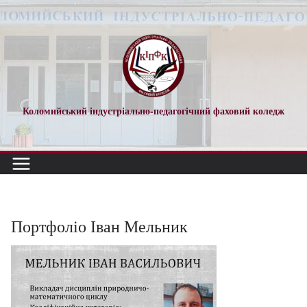
Перейти
до
вмісту
Коломийський індустріально-педагогічний фаховий коледж
Портфоліо Іван Мельник