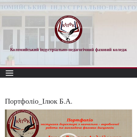
Перейти
до
вмісту
Коломийський індустріально-педагогічний фаховий коледж
Портфоліо_Ілюк Б.А.
Відеопрогравач